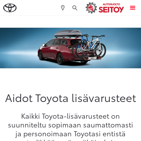
Sivuhaku
Ok
Peruuta
Aidot Toyota lisävarusteet
Kaikki Toyota-lisävarusteet on
suunniteltu sopimaan saumattomasti
ja personoimaan Toyotasi entistä