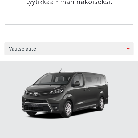
tyylikkäämmän näköiseksi.