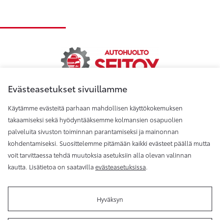
Evästeasetukset sivuillamme
Käytämme evästeitä parhaan mahdollisen käyttökokemuksen
Autohuolto Seitoy Oy
takaamiseksi sekä hyödyntääksemme kolmansien osapuolien
palveluita sivuston toiminnan parantamiseksi ja mainonnan
kohdentamiseksi. Suosittelemme pitämään kaikki evästeet päällä mutta
Autohuolto Seitoy, Jalasjärvi
voit tarvittaessa tehdä muutoksia asetuksiin alla olevan valinnan
kautta. Lisätietoa on saatavilla
evästeasetuksissa
.
Hyväksyn