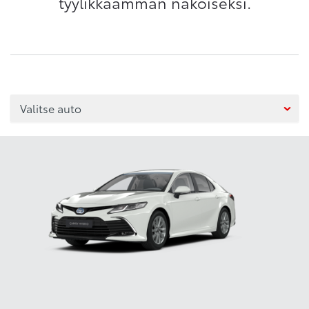
tyylikkäämmän näköiseksi.