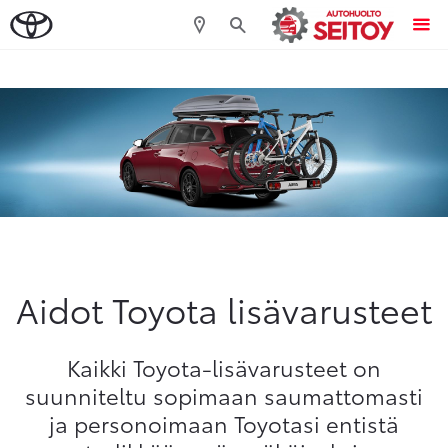
Sivuhaku
Ok
Peruuta
Aidot Toyota lisävarusteet
Kaikki Toyota-lisävarusteet on
suunniteltu sopimaan saumattomasti
ja personoimaan Toyotasi entistä