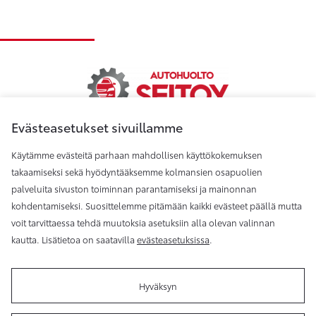
Evästeasetukset sivuillamme
Käytämme evästeitä parhaan mahdollisen käyttökokemuksen
Autohuolto Seitoy Oy
takaamiseksi sekä hyödyntääksemme kolmansien osapuolien
palveluita sivuston toiminnan parantamiseksi ja mainonnan
kohdentamiseksi. Suosittelemme pitämään kaikki evästeet päällä mutta
Autohuolto Seitoy, Jalasjärvi
voit tarvittaessa tehdä muutoksia asetuksiin alla olevan valinnan
kautta. Lisätietoa on saatavilla
evästeasetuksissa
.
Hyväksyn