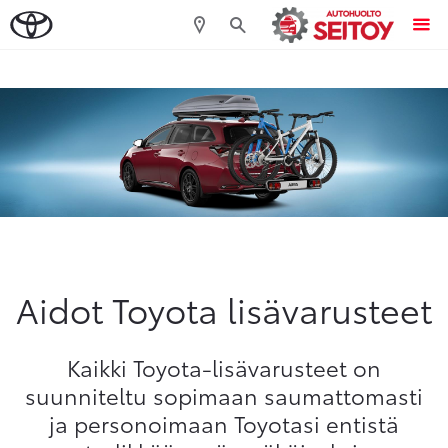
Sivuhaku
Ok
Peruuta
Aidot Toyota lisävarusteet
Kaikki Toyota-lisävarusteet on
suunniteltu sopimaan saumattomasti
ja personoimaan Toyotasi entistä