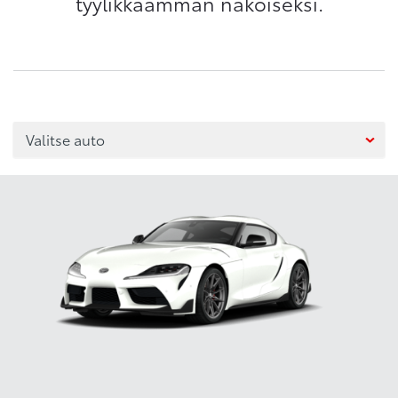
tyylikkäämmän näköiseksi.