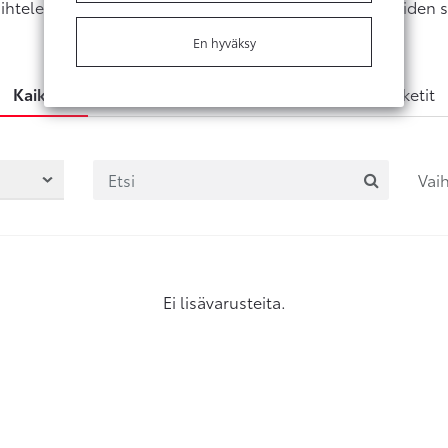
ihtelee jälleenmyyjäkohtaisesti. Varmista aina varusteiden s
jälleenmyyjältäsi
En hyväksy
Kaikki
Ulkoa
Sisältä
Varustepaketit
Vai
Ei lisävarusteita.