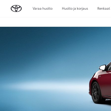
Varaa huolto
Huolto ja korjaus
Renkaat