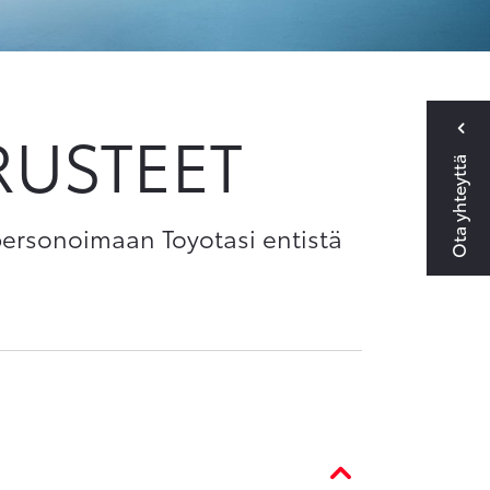
RUSTEET
Ota yhteyttä
personoimaan Toyotasi entistä