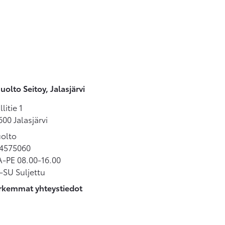
olto Seitoy, Jalasjärvi
litie 1
600 Jalasjärvi
olto
4575060
-PE 08.00-16.00
-SU Suljettu
rkemmat yhteystiedot