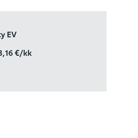
ty EV
3,16 €/kk