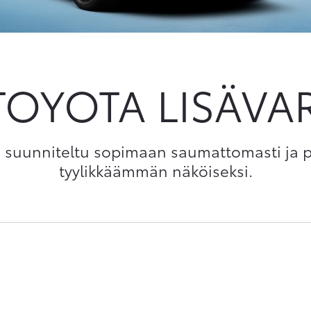
TOYOTA LISÄVA
on suunniteltu sopimaan saumattomasti ja 
tyylikkäämmän näköiseksi.