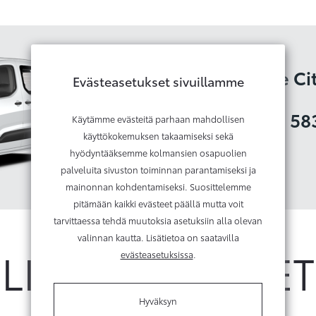
Toyota Proace Ci
Evästeasetukset sivuillamme
Alkaen
43550,00€
tai
58
Käytämme evästeitä parhaan mahdollisen
käyttökokemuksen takaamiseksi sekä
hyödyntääksemme kolmansien osapuolien
palveluita sivuston toiminnan parantamiseksi ja
mainonnan kohdentamiseksi. Suosittelemme
pitämään kaikki evästeet päällä mutta voit
tarvittaessa tehdä muutoksia asetuksiin alla olevan
valinnan kautta. Lisätietoa on saatavilla
LISÄVARUSTEET
evästeasetuksissa
.
Hyväksyn