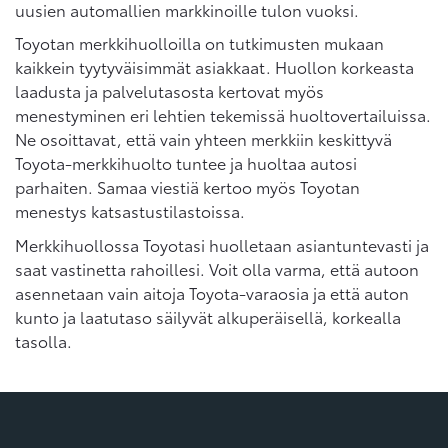
uusien automallien markkinoille tulon vuoksi.
Toyotan merkkihuolloilla on tutkimusten mukaan
kaikkein tyytyväisimmät asiakkaat. Huollon korkeasta
laadusta ja palvelutasosta kertovat myös
menestyminen eri lehtien tekemissä huoltovertailuissa.
Ne osoittavat, että vain yhteen merkkiin keskittyvä
Toyota-merkkihuolto tuntee ja huoltaa autosi
parhaiten. Samaa viestiä kertoo myös Toyotan
menestys katsastustilastoissa.
Merkkihuollossa Toyotasi huolletaan asiantuntevasti ja
saat vastinetta rahoillesi. Voit olla varma, että autoon
asennetaan vain aitoja Toyota-varaosia ja että auton
kunto ja laatutaso säilyvät alkuperäisellä, korkealla
tasolla.