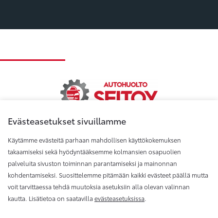
Evästeasetukset sivuillamme
Käytämme evästeitä parhaan mahdollisen käyttökokemuksen
Autohuolto Seitoy Oy
takaamiseksi sekä hyödyntääksemme kolmansien osapuolien
palveluita sivuston toiminnan parantamiseksi ja mainonnan
kohdentamiseksi. Suosittelemme pitämään kaikki evästeet päällä mutta
Autohuolto Seitoy, Jalasjärvi
voit tarvittaessa tehdä muutoksia asetuksiin alla olevan valinnan
kautta. Lisätietoa on saatavilla
evästeasetuksissa
.