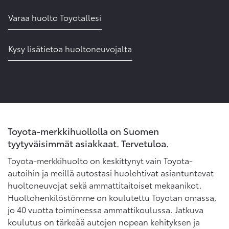
Varaa huolto Toyotallesi
Kysy lisätietoa huoltoneuvojalta
Toyota-merkkihuollolla on Suomen
tyytyväisimmät asiakkaat. Tervetuloa.
Toyota-merkkihuolto on keskittynyt vain Toyota-
autoihin ja meillä autostasi huolehtivat asiantuntevat
huoltoneuvojat sekä ammattitaitoiset mekaanikot.
Huoltohenkilöstömme on koulutettu Toyotan omassa,
jo 40 vuotta toimineessa ammattikoulussa. Jatkuva
koulutus on tärkeää autojen nopean kehityksen ja